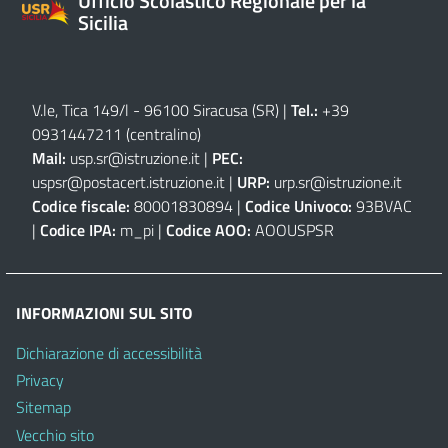
Ufficio Scolastico Regionale per la
Sicilia
V.le, Tica 149/l - 96100 Siracusa (SR)
|
Tel.:
+39
0931447211 (centralino)
Mail:
usp.sr@istruzione.it
|
PEC:
uspsr@postacert.istruzione.it
|
URP:
urp.sr@istruzione.it
Codice fiscale:
80001830894 |
Codice Univoco:
93BVAC
|
Codice IPA:
m_pi |
Codice AOO:
AOOUSPSR
INFORMAZIONI SUL SITO
Dichiarazione di accessibilità
Privacy
Sitemap
Vecchio sito