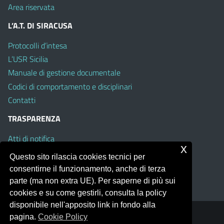
Area riservata
L’A.T. DI SIRACUSA
Protocolli d’intesa
L’USR Sicilia
Manuale di gestione documentale
Codici di comportamento e disciplinari
Contatti
TRASPARENZA
Atti di notifica
x
Albo on line
Questo sito rilascia cookies tecnici per
Amministrazione Trasparente
consentirne il funzionamento, anche di terza
Obiettivi di Accessibilità
parte (ma non extra UE). Per saperne di più sui
cookies e su come gestirli, consulta la policy
disponibile nell'apposito link in fondo alla
pagina.
Cookie Policy
Portale realizzato con la piattaforma
Argo Web 4.0