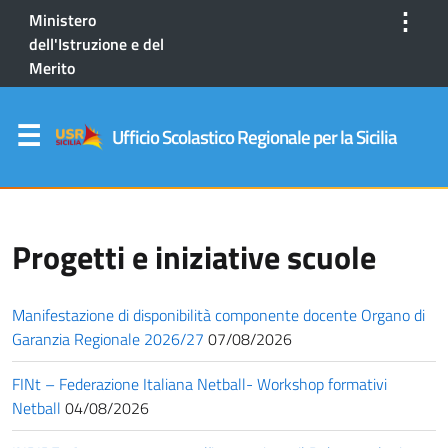
⋮
Ministero
dell'Istruzione e del
Merito
Ufficio Scolastico Regionale per la Sicilia
Progetti e iniziative scuole
Manifestazione di disponibilità componente docente Organo di
Garanzia Regionale 2026/27
07/08/2026
FINt – Federazione Italiana Netball- Workshop formativi
Netball
04/08/2026