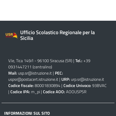
Ufficio Scolastico Regionale per la
Sicilia
V.le, Tica 149/l - 96100 Siracusa (SR)
|
Tel.:
+39
0931447211 (centralino)
Mail:
usp.sr@istruzione.it
|
PEC:
uspsr@postacert.istruzione.it
|
URP:
urp.sr@istruzione.it
Codice fiscale:
80001830894 |
Codice Univoco:
93BVAC
|
Codice IPA:
m_pi |
Codice AOO:
AOOUSPSR
INFORMAZIONI SUL SITO