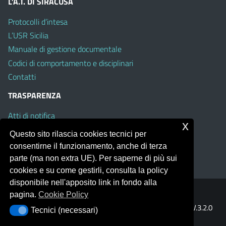
L’A.T. DI SIRACUSA
Protocolli d’intesa
L’USR Sicilia
Manuale di gestione documentale
Codici di comportamento e disciplinari
Contatti
TRASPARENZA
Atti di notifica
x
Albo on line
Questo sito rilascia cookies tecnici per
Amministrazione Trasparente
consentirne il funzionamento, anche di terza
Obiettivi di Accessibilità
parte (ma non extra UE). Per saperne di più sui
cookies e su come gestirli, consulta la policy
disponibile nell'apposito link in fondo alla
pagina.
Cookie Policy
Portale realizzato con la piattaforma
Argo Web 4.0
Template Italia configurato sul tema accessibile
EduTheme
V.3.2.0
Tecnici (necessari)
Tecnici (necessari)
(Mizar)