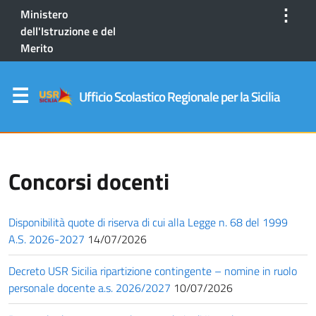
⋮
Ministero
dell'Istruzione e del
Merito
Ufficio Scolastico Regionale per la Sicilia
Concorsi docenti
Disponibilità quote di riserva di cui alla Legge n. 68 del 1999
A.S. 2026-2027
14/07/2026
Decreto USR Sicilia ripartizione contingente – nomine in ruolo
personale docente a.s. 2026/2027
10/07/2026