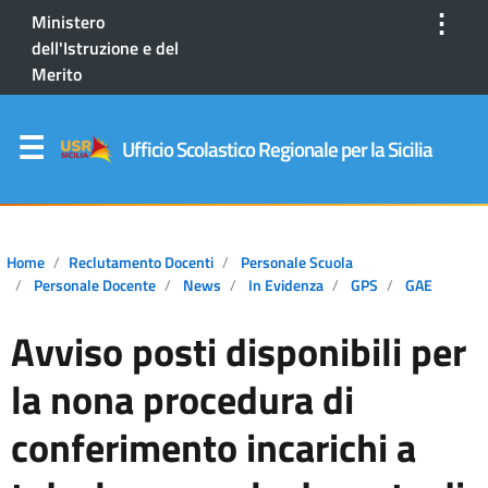
⋮
Ministero
dell'Istruzione e del
Merito
Ufficio Scolastico Regionale per la Sicilia
Home
Reclutamento Docenti
Personale Scuola
Personale Docente
News
In Evidenza
GPS
GAE
Avviso posti disponibili per
la nona procedura di
conferimento incarichi a