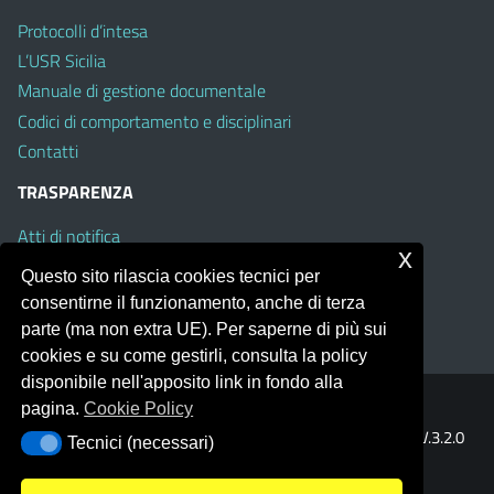
Protocolli d’intesa
L’USR Sicilia
Manuale di gestione documentale
Codici di comportamento e disciplinari
Contatti
TRASPARENZA
Atti di notifica
x
Albo on line
Questo sito rilascia cookies tecnici per
Amministrazione Trasparente
consentirne il funzionamento, anche di terza
Obiettivi di Accessibilità
parte (ma non extra UE). Per saperne di più sui
cookies e su come gestirli, consulta la policy
disponibile nell'apposito link in fondo alla
pagina.
Cookie Policy
Portale realizzato con la piattaforma
Argo Web 4.0
Template Italia configurato sul tema accessibile
EduTheme
V.3.2.0
Tecnici (necessari)
Tecnici (necessari)
(Mizar)