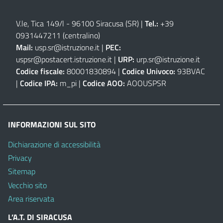
V.le, Tica 149/l - 96100 Siracusa (SR)
|
Tel.:
+39
0931447211 (centralino)
Mail:
usp.sr@istruzione.it
|
PEC:
uspsr@postacert.istruzione.it
|
URP:
urp.sr@istruzione.it
Codice fiscale:
80001830894 |
Codice Univoco:
93BVAC
|
Codice IPA:
m_pi |
Codice AOO:
AOOUSPSR
INFORMAZIONI SUL SITO
Dichiarazione di accessibilità
Privacy
Sitemap
Vecchio sito
Area riservata
L’A.T. DI SIRACUSA