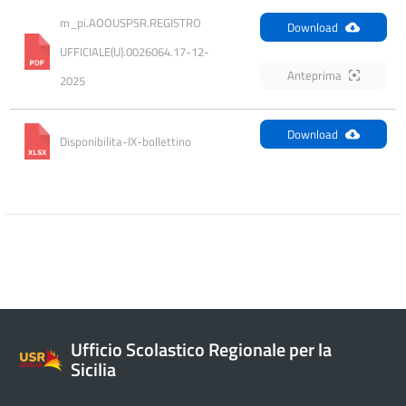
m_pi.AOOUSPSR.REGISTRO 
Download
UFFICIALE(U).0026064.17-12-
Anteprima
2025
Download
Disponibilita-IX-bollettino
Ufficio Scolastico Regionale per la
Sicilia