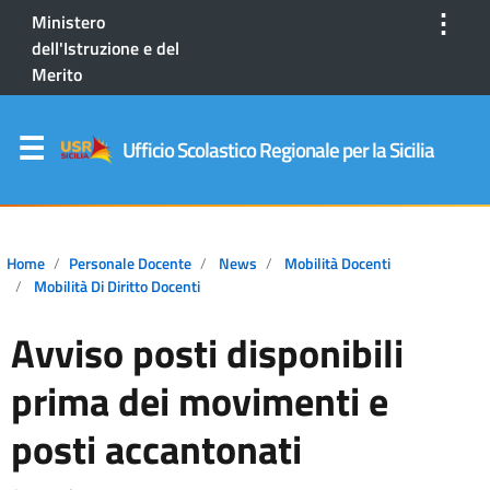
⋮
Ministero
dell'Istruzione e del
Merito
Ufficio Scolastico Regionale per la Sicilia
Home
Personale Docente
News
Mobilità Docenti
Mobilità Di Diritto Docenti
Avviso posti disponibili
prima dei movimenti e
posti accantonati