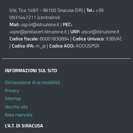
V.le, Tica 149/l - 96100 Siracusa (SR)
|
Tel.:
+39
0931447211 (centralino)
Mail:
usp.sr@istruzione.it
|
PEC:
uspsr@postacert.istruzione.it
|
URP:
urp.sr@istruzione.it
Codice fiscale:
80001830894 |
Codice Univoco:
93BVAC
|
Codice IPA:
m_pi |
Codice AOO:
AOOUSPSR
INFORMAZIONI SUL SITO
Dichiarazione di accessibilità
Privacy
Sitemap
Vecchio sito
Area riservata
L’A.T. DI SIRACUSA