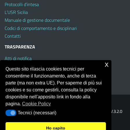
Protocolli d’intesa
L’USR Sicilia
Manuale di gestione documentale
Codici di comportamento e disciplinari
Contatti
TRASPARENZA
Atti di notifica
x
Albo on line
Questo sito rilascia cookies tecnici per
Amministrazione Trasparente
consentirne il funzionamento, anche di terza
Obiettivi di Accessibilità
parte (ma non extra UE). Per saperne di più sui
cookies e su come gestirli, consulta la policy
disponibile nell'apposito link in fondo alla
pagina.
Cookie Policy
Portale realizzato con la piattaforma
Argo Web 4.0
Template Italia configurato sul tema accessibile
EduTheme
V.3.2.0
Tecnici (necessari)
Tecnici (necessari)
(Mizar)
Ho capito