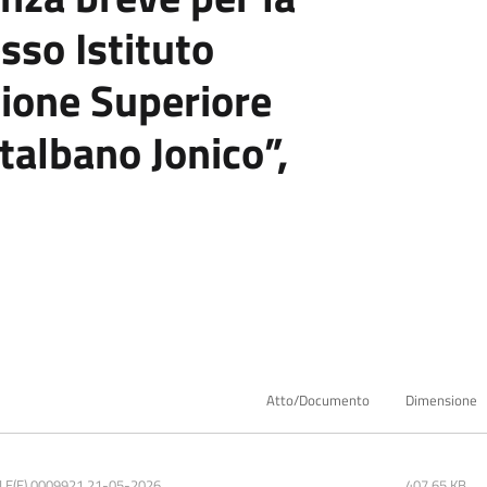
sso Istituto
zione Superiore
talbano Jonico”,
Atto/Documento
Dimensione
E(E).0009921.21-05-2026
407.65 KB