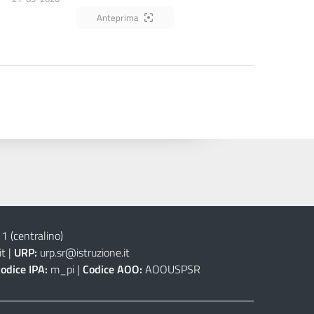
Anteprima
(centralino)
it
|
URP:
urp.sr@istruzione.it
odice IPA:
m_pi |
Codice AOO:
AOOUSPSR