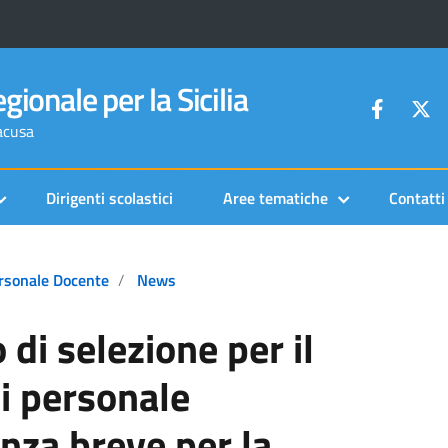
gionale per la Sicilia
racusa
Dirigenti scolastici
Aree tematiche
Contatti
rsonale Docente
News
 di selezione per il
i personale
nza breve per la