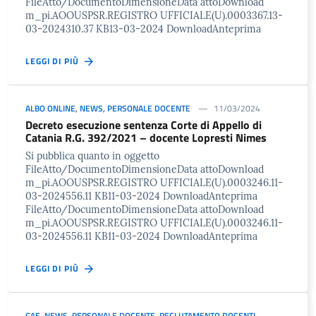
FileAtto/DocumentoDimensioneData attoDownload
m_pi.AOOUSPSR.REGISTRO UFFICIALE(U).0003367.13-
03-2024310.37 KB13-03-2024 DownloadAnteprima
LEGGI DI PIÙ
ALBO ONLINE
,
NEWS
,
PERSONALE DOCENTE
11/03/2024
Decreto esecuzione sentenza Corte di Appello di
Catania R.G. 392/2021 – docente Lopresti Nimes
Si pubblica quanto in oggetto
FileAtto/DocumentoDimensioneData attoDownload
m_pi.AOOUSPSR.REGISTRO UFFICIALE(U).0003246.11-
03-2024556.11 KB11-03-2024 DownloadAnteprima
FileAtto/DocumentoDimensioneData attoDownload
m_pi.AOOUSPSR.REGISTRO UFFICIALE(U).0003246.11-
03-2024556.11 KB11-03-2024 DownloadAnteprima
LEGGI DI PIÙ
GAE
,
NEWS
,
PERSONALE DOCENTE
,
RECLUTAMENTO DOCENTI