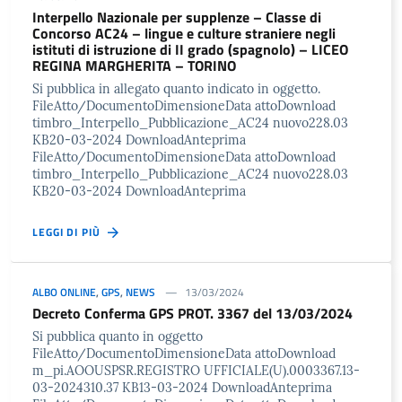
Interpello Nazionale per supplenze – Classe di
Concorso AC24 – lingue e culture straniere negli
istituti di istruzione di II grado (spagnolo) – LICEO
REGINA MARGHERITA – TORINO
Si pubblica in allegato quanto indicato in oggetto.
FileAtto/DocumentoDimensioneData attoDownload
timbro_Interpello_Pubblicazione_AC24 nuovo228.03
KB20-03-2024 DownloadAnteprima
FileAtto/DocumentoDimensioneData attoDownload
timbro_Interpello_Pubblicazione_AC24 nuovo228.03
KB20-03-2024 DownloadAnteprima
LEGGI DI PIÙ
ALBO ONLINE
,
GPS
,
NEWS
13/03/2024
Decreto Conferma GPS PROT. 3367 del 13/03/2024
Si pubblica quanto in oggetto
FileAtto/DocumentoDimensioneData attoDownload
m_pi.AOOUSPSR.REGISTRO UFFICIALE(U).0003367.13-
03-2024310.37 KB13-03-2024 DownloadAnteprima