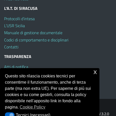
L’A.T. DI SIRACUSA
Protocolli d’intesa
L’USR Sicilia
Manuale di gestione documentale
Codici di comportamento e disciplinari
Contatti
TRASPARENZA
Atti di notifica
x
Albo on line
Questo sito rilascia cookies tecnici per
Amministrazione Trasparente
consentirne il funzionamento, anche di terza
Obiettivi di Accessibilità
parte (ma non extra UE). Per saperne di più sui
cookies e su come gestirli, consulta la policy
disponibile nell'apposito link in fondo alla
pagina.
Cookie Policy
Portale realizzato con la piattaforma
Argo Web 4.0
Template Italia configurato sul tema accessibile
EduTheme
V.3.2.0
Tecnici (necessari)
Tecnici (necessari)