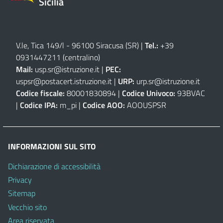
Sicilia
V.le, Tica 149/l - 96100 Siracusa (SR)
|
Tel.:
+39
0931447211 (centralino)
Mail:
usp.sr@istruzione.it
|
PEC:
uspsr@postacert.istruzione.it
|
URP:
urp.sr@istruzione.it
Codice fiscale:
80001830894 |
Codice Univoco:
93BVAC
|
Codice IPA:
m_pi |
Codice AOO:
AOOUSPSR
INFORMAZIONI SUL SITO
Dichiarazione di accessibilità
Privacy
Sitemap
Vecchio sito
Area riservata