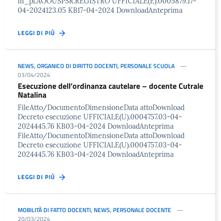
m_pi.AOOUSPSR.REGISTRO UFFICIALE(E).0005879.17-
04-2024123.05 KB17-04-2024 DownloadAnteprima
LEGGI DI PIÙ
NEWS
,
ORGANICO DI DIRITTO DOCENTI
,
PERSONALE SCUOLA
03/04/2024
Esecuzione dell’ordinanza cautelare – docente Cutrale
Natalina
FileAtto/DocumentoDimensioneData attoDownload
Decreto esecuzione UFFICIALE(U).0004757.03-04-
2024445.76 KB03-04-2024 DownloadAnteprima
FileAtto/DocumentoDimensioneData attoDownload
Decreto esecuzione UFFICIALE(U).0004757.03-04-
2024445.76 KB03-04-2024 DownloadAnteprima
LEGGI DI PIÙ
MOBILITÀ DI FATTO DOCENTI
,
NEWS
,
PERSONALE DOCENTE
20/03/2024