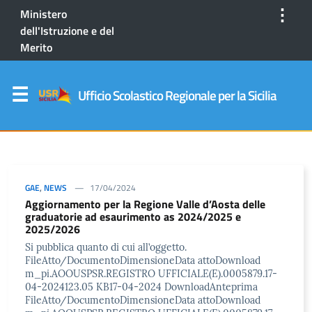
⋮
Ministero
dell'Istruzione e del
Merito
Ufficio Scolastico Regionale per la Sicilia
GAE
,
NEWS
17/04/2024
Aggiornamento per la Regione Valle d’Aosta delle
graduatorie ad esaurimento as 2024/2025 e
2025/2026
Si pubblica quanto di cui all’oggetto.
FileAtto/DocumentoDimensioneData attoDownload
m_pi.AOOUSPSR.REGISTRO UFFICIALE(E).0005879.17-
04-2024123.05 KB17-04-2024 DownloadAnteprima
FileAtto/DocumentoDimensioneData attoDownload