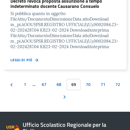
Decreto revoca proposta assunzione a tempo
indeterminato docente Causarano Consuelo
Si pubblica quanto in oggetto
FileAtto/DocumentoDimensioneData attoDownload
m_pi.AOOUSPSR.REGISTRO UFFICIALE(U).0002084.23-
02-2024287.04 KB23-02-2024 DownloadAnteprima
FileAtto/DocumentoDimensioneData attoDownload
m_pi.AOOUSPSR.REGISTRO UFFICIALE(U).0002084.23-
02-2024287.04 KB23-02-2024 DownloadAnteprima
LEGGI DI PIÙ
1
…
67
68
69
70
71
72
Ufficio Scolastico Regionale per la