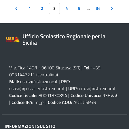
1
2
3
4
5
…
34
Ufficio Scolastico Regionale per la
Sicilia
V.le, Tica 149/l - 96100 Siracusa (SR)
|
Tel.:
+39
0931447211 (centralino)
Mail:
usp.sr@istruzione.it
|
PEC:
uspsr@postacert.istruzione.it
|
URP:
urp.sr@istruzione.it
Codice fiscale:
80001830894 |
Codice Univoco:
93BVAC
|
Codice IPA:
m_pi |
Codice AOO:
AOOUSPSR
INFORMAZIONI SUL SITO