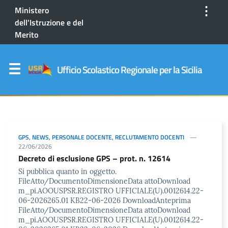
⋮
Ministero
dell'Istruzione e del
Merito
Ufficio Scolastico Regionale per la Sicilia
GPS
,
NEWS
,
PERSONALE DOCENTE
,
RECLUTAMENTO DOCENTI
22/06/2026
Decreto di esclusione GPS – prot. n. 12614
Si pubblica quanto in oggetto.
FileAtto/DocumentoDimensioneData attoDownload
m_pi.AOOUSPSR.REGISTRO UFFICIALE(U).0012614.22-
06-2026265.01 KB22-06-2026 DownloadAnteprima
FileAtto/DocumentoDimensioneData attoDownload
m_pi.AOOUSPSR.REGISTRO UFFICIALE(U).0012614.22-