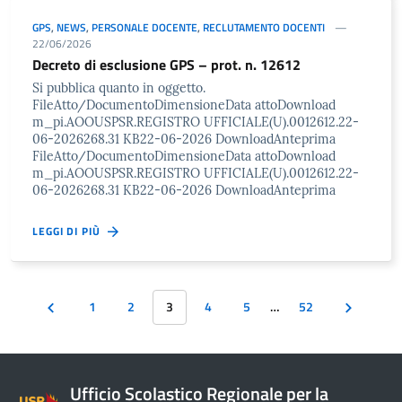
GPS
,
NEWS
,
PERSONALE DOCENTE
,
RECLUTAMENTO DOCENTI
22/06/2026
Decreto di esclusione GPS – prot. n. 12612
Si pubblica quanto in oggetto.
FileAtto/DocumentoDimensioneData attoDownload
m_pi.AOOUSPSR.REGISTRO UFFICIALE(U).0012612.22-
06-2026268.31 KB22-06-2026 DownloadAnteprima
FileAtto/DocumentoDimensioneData attoDownload
m_pi.AOOUSPSR.REGISTRO UFFICIALE(U).0012612.22-
06-2026268.31 KB22-06-2026 DownloadAnteprima
LEGGI DI PIÙ
1
2
3
4
5
…
52
Ufficio Scolastico Regionale per la