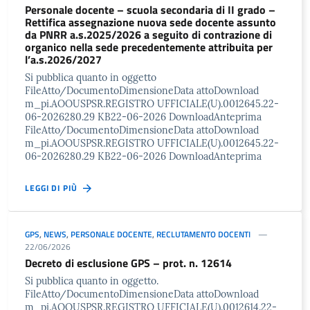
Personale docente – scuola secondaria di II grado –
Rettifica assegnazione nuova sede docente assunto
da PNRR a.s.2025/2026 a seguito di contrazione di
organico nella sede precedentemente attribuita per
l’a.s.2026/2027
Si pubblica quanto in oggetto
FileAtto/DocumentoDimensioneData attoDownload
m_pi.AOOUSPSR.REGISTRO UFFICIALE(U).0012645.22-
06-2026280.29 KB22-06-2026 DownloadAnteprima
FileAtto/DocumentoDimensioneData attoDownload
m_pi.AOOUSPSR.REGISTRO UFFICIALE(U).0012645.22-
06-2026280.29 KB22-06-2026 DownloadAnteprima
LEGGI DI PIÙ
GPS
,
NEWS
,
PERSONALE DOCENTE
,
RECLUTAMENTO DOCENTI
22/06/2026
Decreto di esclusione GPS – prot. n. 12614
Si pubblica quanto in oggetto.
FileAtto/DocumentoDimensioneData attoDownload
m_pi.AOOUSPSR.REGISTRO UFFICIALE(U).0012614.22-