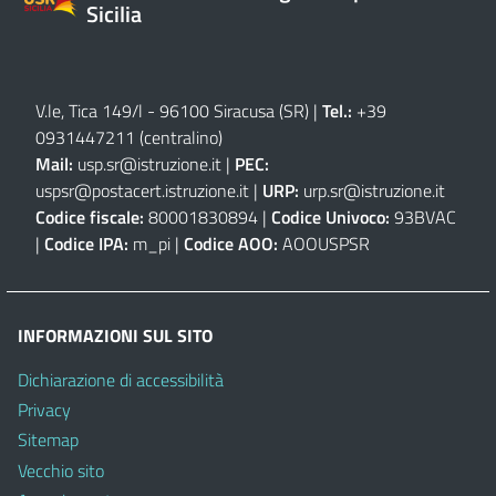
Sicilia
V.le, Tica 149/l - 96100 Siracusa (SR)
|
Tel.:
+39
0931447211 (centralino)
Mail:
usp.sr@istruzione.it
|
PEC:
uspsr@postacert.istruzione.it
|
URP:
urp.sr@istruzione.it
Codice fiscale:
80001830894 |
Codice Univoco:
93BVAC
|
Codice IPA:
m_pi |
Codice AOO:
AOOUSPSR
INFORMAZIONI SUL SITO
Dichiarazione di accessibilità
Privacy
Sitemap
Vecchio sito