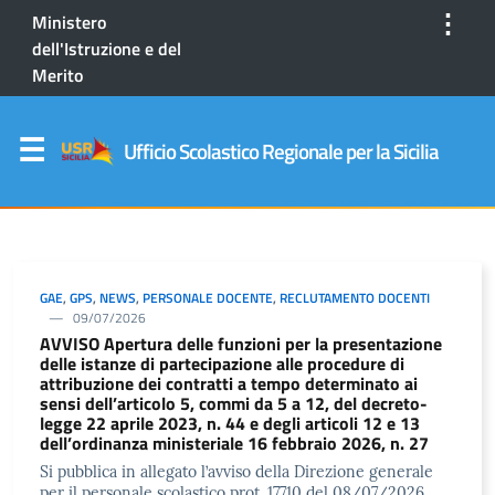
⋮
Ministero
dell'Istruzione e del
Merito
Ufficio Scolastico Regionale per la Sicilia
GAE
,
GPS
,
NEWS
,
PERSONALE DOCENTE
,
RECLUTAMENTO DOCENTI
09/07/2026
AVVISO Apertura delle funzioni per la presentazione
delle istanze di partecipazione alle procedure di
attribuzione dei contratti a tempo determinato ai
sensi dell’articolo 5, commi da 5 a 12, del decreto-
legge 22 aprile 2023, n. 44 e degli articoli 12 e 13
dell’ordinanza ministeriale 16 febbraio 2026, n. 27
Si pubblica in allegato l’avviso della Direzione generale
per il personale scolastico prot. 17710 del 08/07/2026.