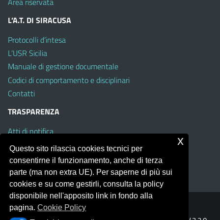
Area riservata
L’A.T. DI SIRACUSA
Protocolli d’intesa
L’USR Sicilia
Manuale di gestione documentale
Codici di comportamento e disciplinari
Contatti
TRASPARENZA
Atti di notifica
x
Albo on line
Questo sito rilascia cookies tecnici per
Amministrazione Trasparente
consentirne il funzionamento, anche di terza
Obiettivi di Accessibilità
parte (ma non extra UE). Per saperne di più sui
cookies e su come gestirli, consulta la policy
disponibile nell'apposito link in fondo alla
pagina.
Cookie Policy
Portale realizzato con la piattaforma
Argo Web 4.0