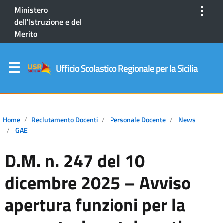
⋮
Ministero
dell'Istruzione e del
Merito
Ufficio Scolastico Regionale per la Sicilia
Home
Reclutamento Docenti
Personale Docente
News
GAE
D.M. n. 247 del 10
dicembre 2025 – Avviso
apertura funzioni per la