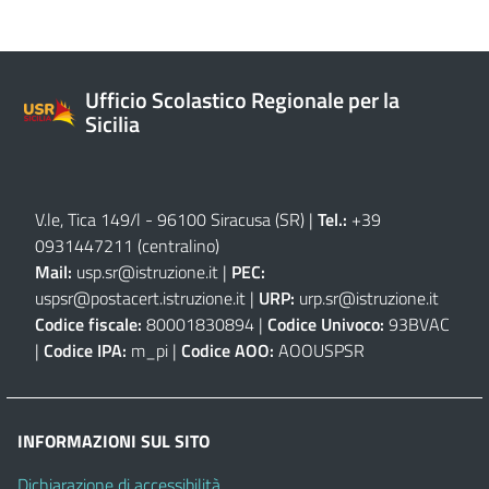
Ufficio Scolastico Regionale per la
Sicilia
V.le, Tica 149/l - 96100 Siracusa (SR)
|
Tel.:
+39
0931447211 (centralino)
Mail:
usp.sr@istruzione.it
|
PEC:
uspsr@postacert.istruzione.it
|
URP:
urp.sr@istruzione.it
Codice fiscale:
80001830894 |
Codice Univoco:
93BVAC
|
Codice IPA:
m_pi |
Codice AOO:
AOOUSPSR
INFORMAZIONI SUL SITO
Dichiarazione di accessibilità