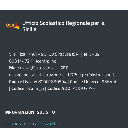
Ufficio Scolastico Regionale per la
Sicilia
V.le, Tica 149/l - 96100 Siracusa (SR)
|
Tel.:
+39
0931447211 (centralino)
Mail:
usp.sr@istruzione.it
|
PEC:
uspsr@postacert.istruzione.it
|
URP:
urp.sr@istruzione.it
Codice fiscale:
80001830894 |
Codice Univoco:
93BVAC
|
Codice IPA:
m_pi |
Codice AOO:
AOOUSPSR
INFORMAZIONI SUL SITO
Dichiarazione di accessibilità