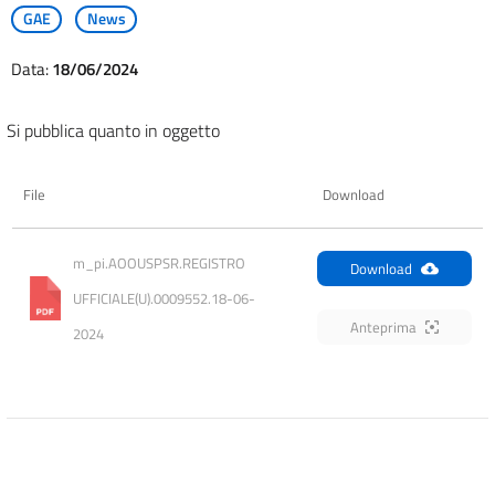
GAE
News
Data:
18/06/2024
Si pubblica quanto in oggetto
File
Download
m_pi.AOOUSPSR.REGISTRO 
Download
UFFICIALE(U).0009552.18-06-
Anteprima
2024