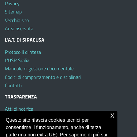
Privacy
Sitemap
Vecchio sito
Area riservata
L’A.T. DI SIRACUSA
Protocolli d’intesa
L’USR Sicilia
Manuale di gestione documentale
Codici di comportamento e disciplinari
Contatti
TRASPARENZA
Atti di notifica
x
Albo on line
Questo sito rilascia cookies tecnici per
Amministrazione Trasparente
consentirne il funzionamento, anche di terza
Obiettivi di Accessibilità
parte (ma non extra UE). Per saperne di più sui