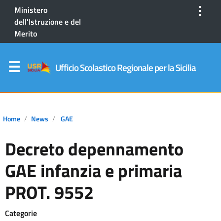
⋮
Ministero
dell'Istruzione e del
Merito
Ufficio Scolastico Regionale per la Sicilia
Home
News
GAE
Decreto depennamento
GAE infanzia e primaria
PROT. 9552
Categorie