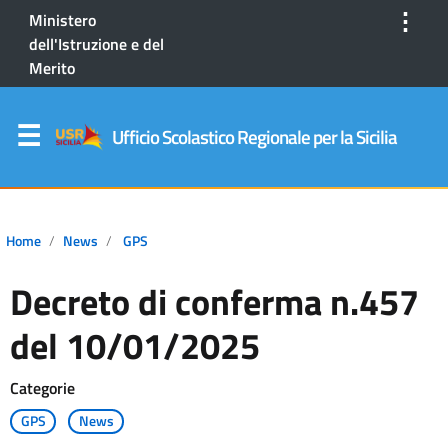
⋮
Ministero
dell'Istruzione e del
Merito
Ufficio Scolastico Regionale per la Sicilia
Home
News
GPS
Decreto di conferma n.457
del 10/01/2025
Categorie
GPS
News