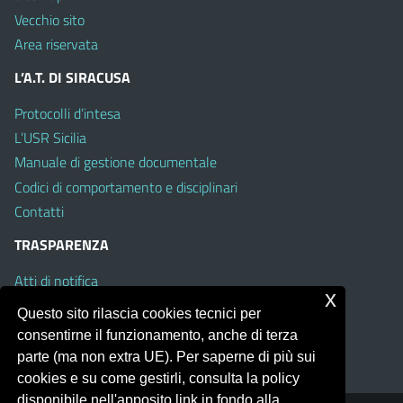
Vecchio sito
Area riservata
L’A.T. DI SIRACUSA
Protocolli d’intesa
L’USR Sicilia
Manuale di gestione documentale
Codici di comportamento e disciplinari
Contatti
TRASPARENZA
Atti di notifica
x
Albo on line
Questo sito rilascia cookies tecnici per
Amministrazione Trasparente
consentirne il funzionamento, anche di terza
Obiettivi di Accessibilità
parte (ma non extra UE). Per saperne di più sui
cookies e su come gestirli, consulta la policy
disponibile nell'apposito link in fondo alla