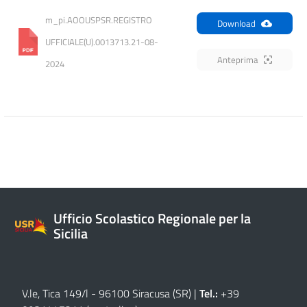
m_pi.AOOUSPSR.REGISTRO 
Download
UFFICIALE(U).0013713.21-08-
Anteprima
2024
Ufficio Scolastico Regionale per la
Sicilia
V.le, Tica 149/l - 96100 Siracusa (SR)
|
Tel.:
+39