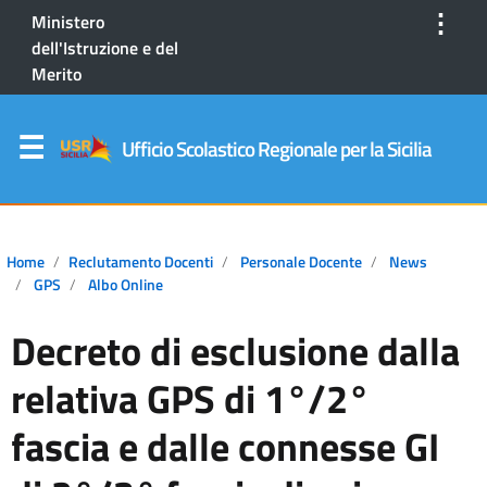
⋮
Ministero
dell'Istruzione e del
Merito
Ufficio Scolastico Regionale per la Sicilia
Home
Reclutamento Docenti
Personale Docente
News
GPS
Albo Online
Decreto di esclusione dalla
relativa GPS di 1°/2°
fascia e dalle connesse GI