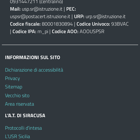
0931447211 (centralino)
Mail:
usp.sr@istruzione.it
|
PEC:
uspsr@postacert.istruzione.it
|
URP:
urp.sr@istruzione.it
Codice fiscale:
80001830894 |
Codice Univoco:
93BVAC
|
Codice IPA:
m_pi |
Codice AOO:
AOOUSPSR
INFORMAZIONI SUL SITO
Dichiarazione di accessibilità
Privacy
Sitemap
Vecchio sito
Area riservata
L’A.T. DI SIRACUSA
Protocolli d’intesa
L’USR Sicilia