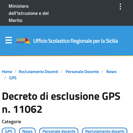
⋮
Ministero
dell'Istruzione e del
Merito
Ufficio Scolastico Regionale per la Sicilia
Home
Reclutamento Docenti
Personale Docente
News
GPS
Decreto di esclusione GPS
n. 11062
Categorie
GPS
News
Personale docente
Reclutamento docenti