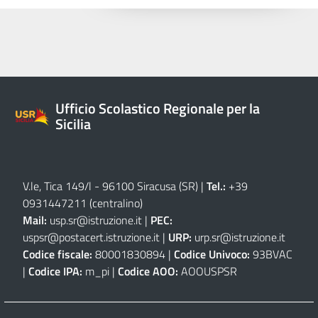
Ufficio Scolastico Regionale per la
Sicilia
V.le, Tica 149/l - 96100 Siracusa (SR)
|
Tel.:
+39
0931447211 (centralino)
Mail:
usp.sr@istruzione.it
|
PEC:
uspsr@postacert.istruzione.it
|
URP:
urp.sr@istruzione.it
Codice fiscale:
80001830894 |
Codice Univoco:
93BVAC
|
Codice IPA:
m_pi |
Codice AOO:
AOOUSPSR