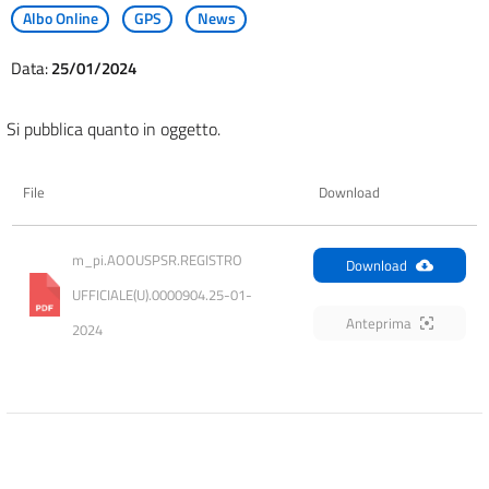
Albo Online
GPS
News
Data:
25/01/2024
Si pubblica quanto in oggetto.
File
Download
m_pi.AOOUSPSR.REGISTRO 
Download
UFFICIALE(U).0000904.25-01-
Anteprima
2024