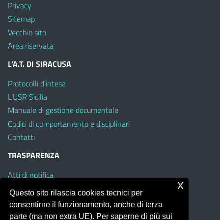
Privacy
Sitemap
Vecchio sito
Area riservata
L’A.T. DI SIRACUSA
Protocolli d’intesa
L’USR Sicilia
Manuale di gestione documentale
Codici di comportamento e disciplinari
Contatti
TRASPARENZA
Atti di notifica
x
Albo on line
Questo sito rilascia cookies tecnici per
Amministrazione Trasparente
consentirne il funzionamento, anche di terza
Obiettivi di Accessibilità
parte (ma non extra UE). Per saperne di più sui