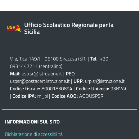
Ufficio Scolastico Regionale per la
Sicilia
V.le, Tica 149/l - 96100 Siracusa (SR)
|
Tel.:
+39
0931447211 (centralino)
Mail:
usp.sr@istruzione.it
|
PEC:
uspsr@postacert.istruzione.it
|
URP:
urp.sr@istruzione.it
Codice fiscale:
80001830894 |
Codice Univoco:
93BVAC
|
Codice IPA:
m_pi |
Codice AOO:
AOOUSPSR
INFORMAZIONI SUL SITO
Dichiarazione di accessibilità