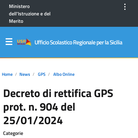
⋮
Ministero
dell'Istruzione e del
Merito
Ufficio Scolastico Regionale per la Sicilia
Home
News
GPS
Albo Online
Decreto di rettifica GPS
prot. n. 904 del
25/01/2024
Categorie