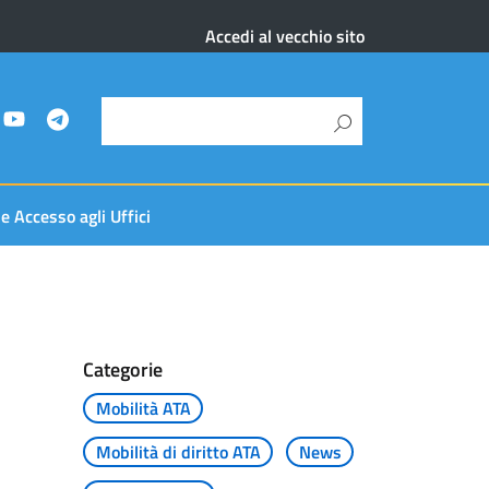
Accedi al vecchio sito
 e Accesso agli Uffici
Categorie
Mobilità ATA
Mobilità di diritto ATA
News