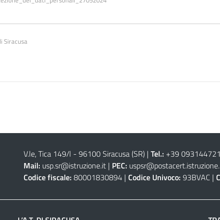
di Siracusa
V.le, Tica 149/l - 96100 Siracusa (SR)
|
Tel.:
+39 0931447211 
Mail:
usp.sr@istruzione.it
|
PEC:
uspsr@postacert.istruzione.
Codice fiscale:
80001830894 |
Codice Univoco:
93BVAC |
C
L’A.T. DI SIRACUSA
TR