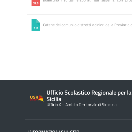
Catene dei comuni o distretti viciniori della Provincia 
Ufficio Scolastico Regionale per la
Sicilia
Ufficio X – Ambito Territoriale di Siracusa
INFORMAZIONI SUL SITO