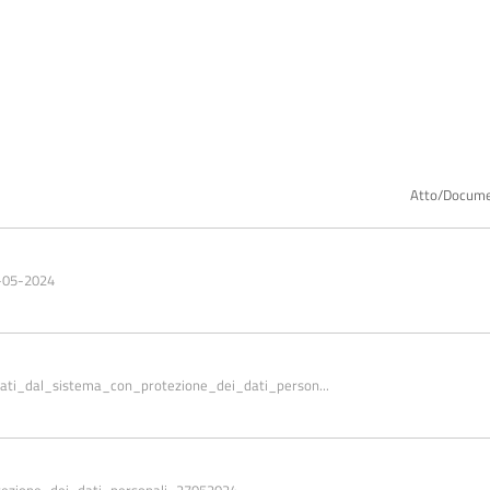
Atto/Docum
-05-2024
borati_dal_sistema_con_protezione_dei_dati_person...
otezione_dei_dati_personali_27052024