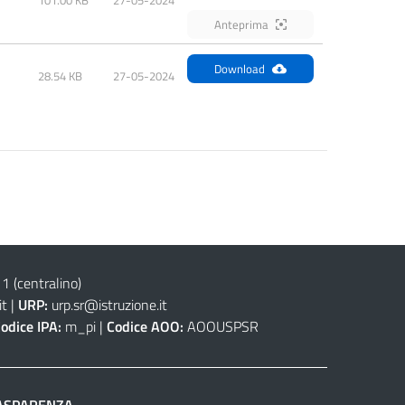
Anteprima
Download
28.54 KB
27-05-2024
(centralino)
it
|
URP:
urp.sr@istruzione.it
odice IPA:
m_pi |
Codice AOO:
AOOUSPSR
ASPARENZA