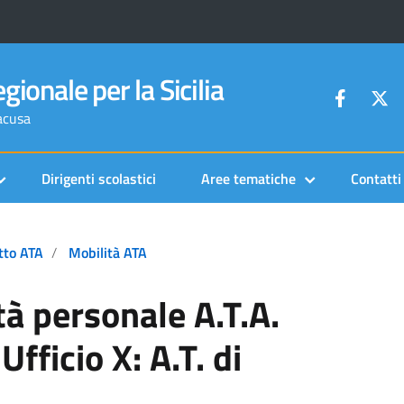
gionale per la Sicilia
racusa
Dirigenti scolastici
Aree tematiche
Contatti
itto ATA
Mobilità ATA
à personale A.T.A.
fficio X: A.T. di