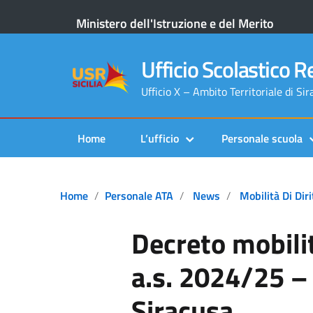
Ministero dell'Istruzione e del Merito
Ufficio Scolastico Re
Ufficio X – Ambito Territoriale di Si
Home
L’ufficio
Personale scuola
Home
Personale ATA
News
Mobilità Di Dir
Decreto mobilit
a.s. 2024/25 – U
Siracusa