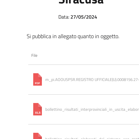
Data:
27/05/2024
Si pubblica in allegato quanto in oggetto.
File
m_pi.AOOUSPSR.REGISTRO UFFICIALE(U).0008156.27
bollettino_risultati_interprovinciali_in_uscita_ela
bollettino_risultati_elaborati_dal_sistema_con_pr