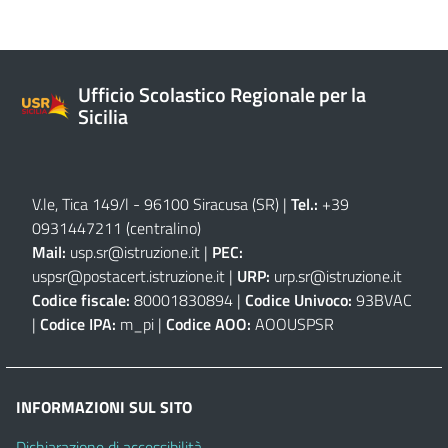
Ufficio Scolastico Regionale per la
Sicilia
V.le, Tica 149/l - 96100 Siracusa (SR)
|
Tel.:
+39
0931447211 (centralino)
Mail:
usp.sr@istruzione.it
|
PEC:
uspsr@postacert.istruzione.it
|
URP:
urp.sr@istruzione.it
Codice fiscale:
80001830894 |
Codice Univoco:
93BVAC
|
Codice IPA:
m_pi |
Codice AOO:
AOOUSPSR
INFORMAZIONI SUL SITO
Dichiarazione di accessibilità