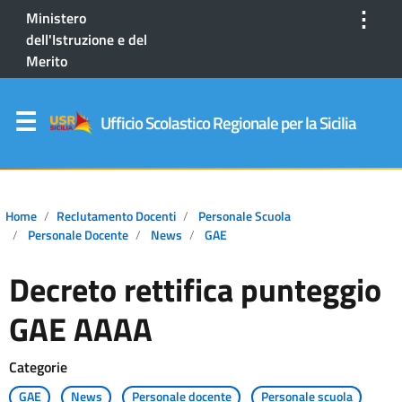
⋮
Ministero
dell'Istruzione e del
Merito
Ufficio Scolastico Regionale per la Sicilia
Home
Reclutamento Docenti
Personale Scuola
Personale Docente
News
GAE
Decreto rettifica punteggio
GAE AAAA
Categorie
GAE
News
Personale docente
Personale scuola