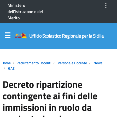
⋮
Ministero
dell'Istruzione e del
Merito
Ufficio Scolastico Regionale per la Sicilia
Home
Reclutamento Docenti
Personale Docente
News
GAE
Decreto ripartizione
contingente ai fini delle
immissioni in ruolo da