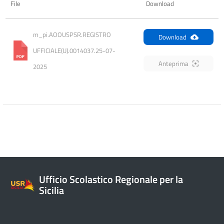
File
Download
m_pi.AOOUSPSR.REGISTRO 
Download
UFFICIALE(U).0014037.25-07-
Anteprima
2025
Ufficio Scolastico Regionale per la
Sicilia