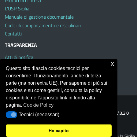
Protocolli d’intesa
L’USR Sicilia
Manuale di gestione documentale
Codici di comportamento e disciplinari
Contatti
TRASPARENZA
Atti di notifica
x
Albo on line
Questo sito rilascia cookies tecnici per
Amministrazione Trasparente
consentirne il funzionamento, anche di terza
Obiettivi di Accessibilità
parte (ma non extra UE). Per saperne di più sui
cookies e su come gestirli, consulta la policy
disponibile nell'apposito link in fondo alla
pagina.
Cookie Policy
Portale realizzato con la piattaforma
Argo Web 4.0
Template Italia configurato sul tema accessibile
EduTheme
V.3.2.0
Tecnici (necessari)
Tecnici (necessari)
(Mizar)
Ho capito
© 2026 Ufficio Scolastico Regionale per la Sicilia