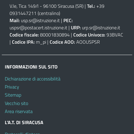
V.le, Tica 149/l - 96100 Siracusa (SR)
|
Tel.:
+39
0931447211 (centralino)
Mail:
usp.sr@istruzione.it
|
PEC:
uspsr@postacert.istruzione.it
|
URP:
urp.sr@istruzione.it
Codice fiscale:
80001830894 |
Codice Univoco:
93BVAC
|
Codice IPA:
m_pi |
Codice AOO:
AOOUSPSR
INFORMAZIONI SUL SITO
Dichiarazione di accessibilità
Privacy
Sitemap
Vecchio sito
Area riservata
L’A.T. DI SIRACUSA