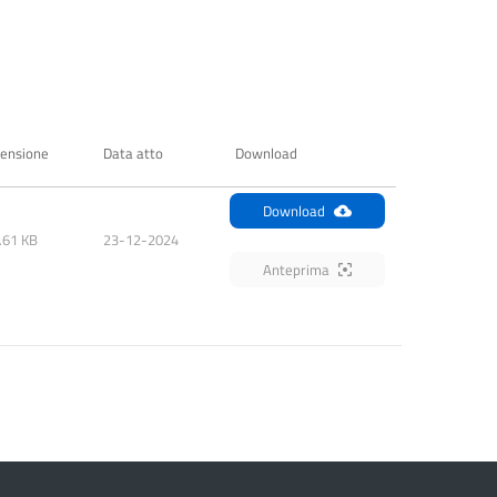
ensione
Data atto
Download
Download
.61 KB
23-12-2024
Anteprima