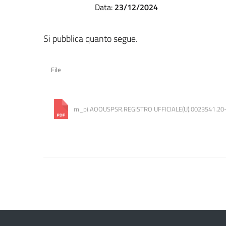
Data:
23/12/2024
Si pubblica quanto segue.
File
m_pi.AOOUSPSR.REGISTRO UFFICIALE(U).0023541.20