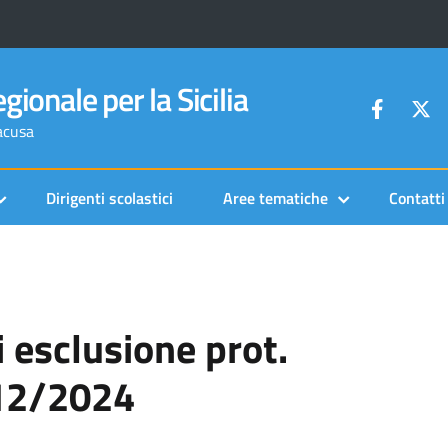
gionale per la Sicilia
racusa
Dirigenti scolastici
Aree tematiche
Contatti
 esclusione prot.
12/2024