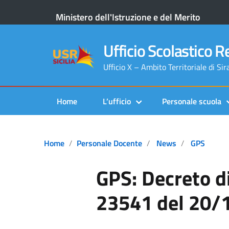
Ministero dell'Istruzione e del Merito
Ufficio Scolastico Re
Ufficio X – Ambito Territoriale di Si
Home
L’ufficio
Personale scuola
Home
Personale Docente
News
GPS
GPS: Decreto di
23541 del 20/