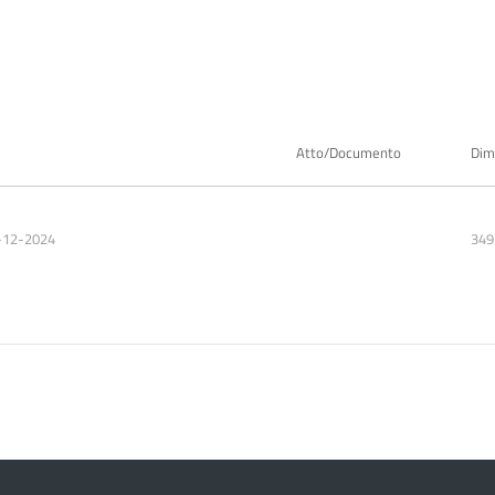
Atto/Documento
Dim
-12-2024
349