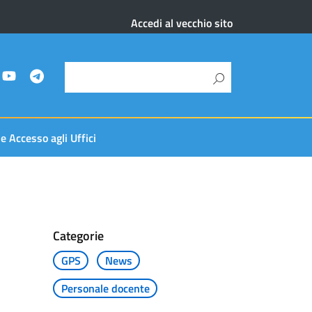
Accedi al vecchio sito
 e Accesso agli Uffici
Categorie
GPS
News
Personale docente