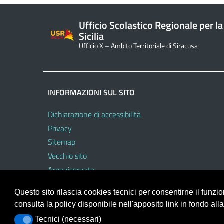
Ufficio Scolastico Regionale per la
Sicilia
Ufficio X – Ambito Territoriale di Siracusa
INFORMAZIONI SUL SITO
Dichiarazione di accessibilità
Privacy
Sitemap
Vecchio sito
Area riservata
Questo sito rilascia cookies tecnici per consentirne il funz
consulta la policy disponibile nell'apposito link in fondo all
Portale realizzato con la piattaforma
Argo Web 4.0
Tecnici (necessari)
Tecnici (necessari)
Template Italia configurato sul tema accessibile
EduT