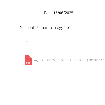
Data:
13/06/2025
Si pubblica quanto in oggetto.
File
m_pi.AOOUSPSR.REGISTRO UFFICIALE(U).0010685.13