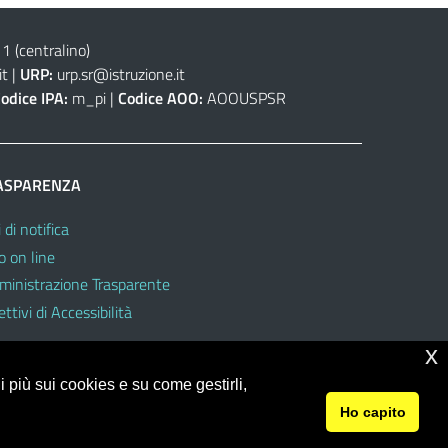
(centralino)
it
|
URP:
urp.sr@istruzione.it
odice IPA:
m_pi |
Codice AOO:
AOOUSPSR
ASPARENZA
 di notifica
o on line
inistrazione Trasparente
ttivi di Accessibilità
x
 più sui cookies e su come gestirli,
Ho capito
© 2026 Ufficio Scolastico Regionale per la Sicilia