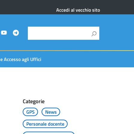
Accedi al vecchio sito
 e Accesso agli Uffici
Categorie
GPS
News
Personale docente