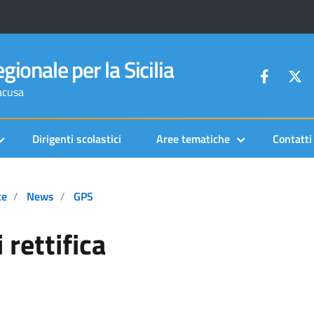
gionale per la Sicilia
racusa
Dirigenti scolastici
Aree tematiche
Contatti
te
News
GPS
 rettifica