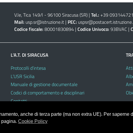
V.le, Tica 149/l - 96100 Siracusa (SR)
|
Tel.:
+39 0931447211 
Mail:
usp.sr@istruzione.it
|
PEC:
uspsr@postacert.istruzione.
Codice fiscale:
80001830894 |
Codice Univoco:
93BVAC |
C
L’A.T. DI SIRACUSA
TR
Protocolli d’intesa
Atti
L’USR Sicilia
Alb
Manuale di gestione documentale
Amm
Codici di comportamento e disciplinari
Obie
Contatti
ionamento, anche di terza parte (ma non extra UE). Per saperne di
a pagina.
Cookie Policy
V.3.2.0 (Mizar)
heme