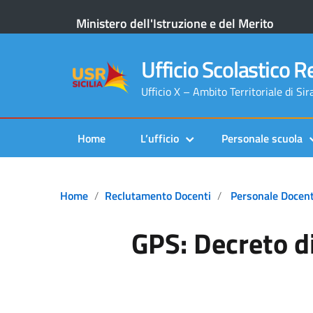
Ministero dell'Istruzione e del Merito
Ufficio Scolastico Re
Ufficio X – Ambito Territoriale di Si
Home
L’ufficio
Personale scuola
Home
Reclutamento Docenti
Personale Docen
GPS: Decreto di