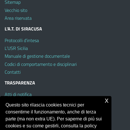
Sitemap
Vecchio sito
Area riservata
L’A.T. DI SIRACUSA
Protocolli d’intesa
L’USR Sicilia
Manuale di gestione documentale
Codici di comportamento e disciplinari
Contatti
TRASPARENZA
Atti di notifica
x
Albo on line
Questo sito rilascia cookies tecnici per
Amministrazione Trasparente
consentirne il funzionamento, anche di terza
Obiettivi di Accessibilità
parte (ma non extra UE). Per saperne di più sui
cookies e su come gestirli, consulta la policy