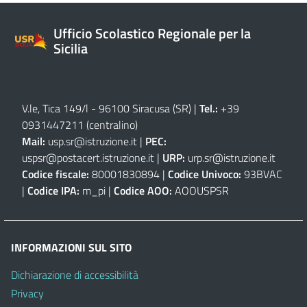
Ufficio Scolastico Regionale per la
Sicilia
V.le, Tica 149/l - 96100 Siracusa (SR)
|
Tel.:
+39
0931447211 (centralino)
Mail:
usp.sr@istruzione.it
|
PEC:
uspsr@postacert.istruzione.it
|
URP:
urp.sr@istruzione.it
Codice fiscale:
80001830894 |
Codice Univoco:
93BVAC
|
Codice IPA:
m_pi |
Codice AOO:
AOOUSPSR
INFORMAZIONI SUL SITO
Dichiarazione di accessibilità
Privacy