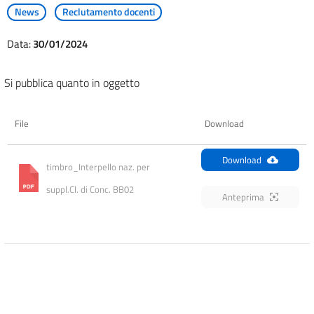
News
Reclutamento docenti
Data:
30/01/2024
Si pubblica quanto in oggetto
File
Download
Download
timbro_Interpello naz. per 
suppl.Cl. di Conc. BB02
Anteprima