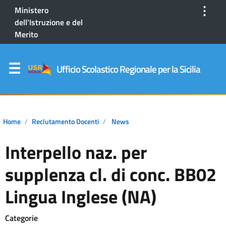
⋮
Ministero
dell'Istruzione e del
Merito
Ufficio Scolastico Regionale per la Sicilia
Home
Reclutamento Docenti
News
Interpello naz. per
supplenza cl. di conc. BB02
Lingua Inglese (NA)
Categorie