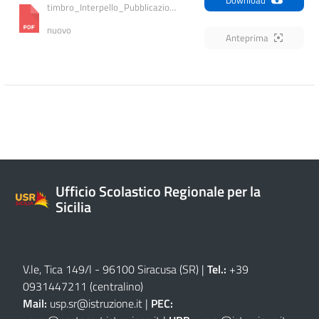
timbro_Interpello_Pubblicazione_AC24 
nuovo
Anteprima
Ufficio Scolastico Regionale per la
Sicilia
V.le, Tica 149/l - 96100 Siracusa (SR)
|
Tel.:
+39
0931447211 (centralino)
Mail:
usp.sr@istruzione.it
|
PEC: