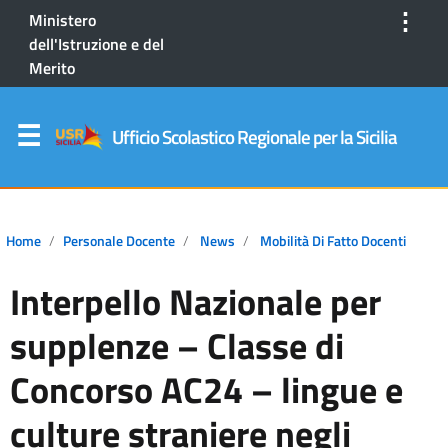
⋮
Ministero
dell'Istruzione e del
Merito
Ufficio Scolastico Regionale per la Sicilia
Home
Personale Docente
News
Mobilità Di Fatto Docenti
Interpello Nazionale per
supplenze – Classe di
Concorso AC24 – lingue e
culture straniere negli