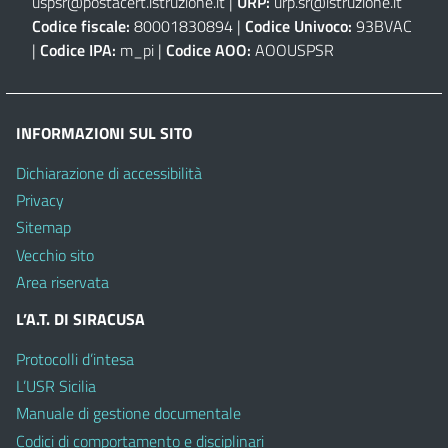
uspsr@postacert.istruzione.it
|
URP:
urp.sr@istruzione.it
Codice fiscale:
80001830894 |
Codice Univoco:
93BVAC
|
Codice IPA:
m_pi |
Codice AOO:
AOOUSPSR
INFORMAZIONI SUL SITO
Dichiarazione di accessibilità
Privacy
Sitemap
Vecchio sito
Area riservata
L’A.T. DI SIRACUSA
Protocolli d’intesa
L’USR Sicilia
Manuale di gestione documentale
Codici di comportamento e disciplinari