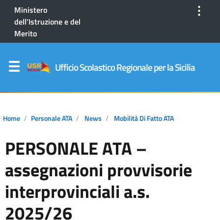
⋮
Ministero
dell'Istruzione e del
Merito
Ufficio Scolastico Regionale per la Sicilia
Home
Personale ATA
News
Mobilità Di Fatto ATA
PERSONALE ATA –
assegnazioni provvisorie
interprovinciali a.s.
2025/26