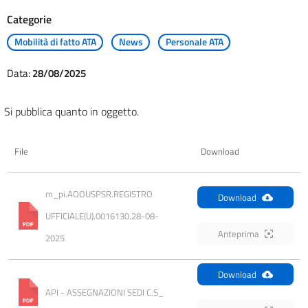
Categorie
Mobilità di fatto ATA
News
Personale ATA
Data:
28/08/2025
Si pubblica quanto in oggetto.
File
Download
m_pi.AOOUSPSR.REGISTRO 
Download
UFFICIALE(U).0016130.28-08-
Anteprima
2025
Download
API - ASSEGNAZIONI SEDI C.S_