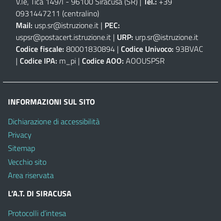
V.le, Tica 149/l - 96100 Siracusa (SR)
|
Tel.:
+39
0931447211 (centralino)
Mail:
usp.sr@istruzione.it
|
PEC:
uspsr@postacert.istruzione.it
|
URP:
urp.sr@istruzione.it
Codice fiscale:
80001830894 |
Codice Univoco:
93BVAC
|
Codice IPA:
m_pi |
Codice AOO:
AOOUSPSR
INFORMAZIONI SUL SITO
Dichiarazione di accessibilità
Privacy
Sitemap
Vecchio sito
Area riservata
L’A.T. DI SIRACUSA
Protocolli d’intesa