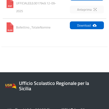
UFFICIALE(U).0017949.12-09-
Anteprima
2025
Download
Bollettino_TotaleNomine
Ufficio Scolastico Regionale per la
Sicilia