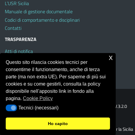
L’USR Sicilia
Manuale di gestione documentale
Codici di comportamento e disciplinari
Contatti
TRASPARENZA
Atti di notifica
x
Albo on line
Questo sito rilascia cookies tecnici per
Amministrazione Trasparente
consentirne il funzionamento, anche di terza
Obiettivi di Accessibilità
parte (ma non extra UE). Per saperne di più sui
cookies e su come gestirli, consulta la policy
disponibile nell'apposito link in fondo alla
pagina.
Cookie Policy
Portale realizzato con la piattaforma
Argo Web 4.0
Template Italia configurato sul tema accessibile
EduTheme
V.3.2.0
Tecnici (necessari)
Tecnici (necessari)
(Mizar)
Ho capito
© 2026 Ufficio Scolastico Regionale per la Sicilia