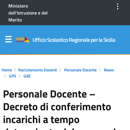
⋮
Ministero
dell'Istruzione e del
Merito
Ufficio Scolastico Regionale per la Sicilia
Home
Reclutamento Docenti
Personale Docente
News
GPS
GAE
Personale Docente –
Decreto di conferimento
incarichi a tempo