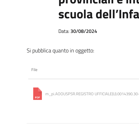
scuola dell’Inf
Data:
30/08/2024
Si pubblica quanto in oggetto:
File
m_pi.AOOUSPSR.REGISTRO UFFICIALE(U).0014390.30