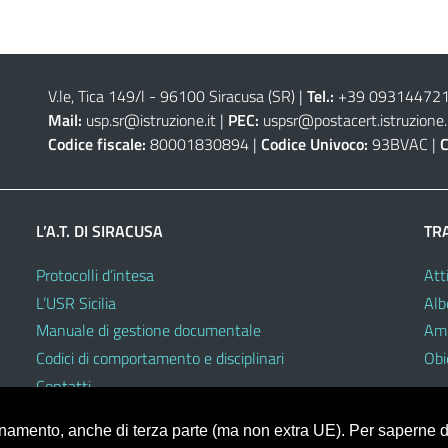
V.le, Tica 149/l - 96100 Siracusa (SR)
|
Tel.:
+39 0931447211 
Mail:
usp.sr@istruzione.it
|
PEC:
uspsr@postacert.istruzione.
Codice fiscale:
80001830894 |
Codice Univoco:
93BVAC |
C
L’A.T. DI SIRACUSA
TR
Protocolli d’intesa
Atti
L’USR Sicilia
Alb
Manuale di gestione documentale
Amm
Codici di comportamento e disciplinari
Obie
Contatti
ionamento, anche di terza parte (ma non extra UE). Per saperne di