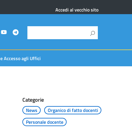
Accedi al vecchio sito
 e Accesso agli Uffici
Categorie
News
Organico di fatto docenti
Personale docente