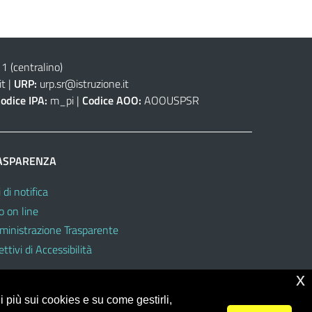
(centralino)
it
|
URP:
urp.sr@istruzione.it
odice IPA:
m_pi |
Codice AOO:
AOOUSPSR
ASPARENZA
 di notifica
o on line
inistrazione Trasparente
ttivi di Accessibilità
x
 più sui cookies e su come gestirli,