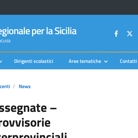
gionale per la Sicilia
racusa
Dirigenti scolastici
Aree tematiche
Contatti
centi
News
assegnate –
rovvisorie
terprovinciali