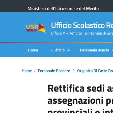
Ministero dell'Istruzione e del Merito
Ufficio Scolastico Re
Ufficio X – Ambito Territoriale di Si
Home
L’ufficio
Personale scuola
Home
Personale Docente
Organico Di Fatto Do
Rettifica sedi 
assegnazioni p
provinciali e in