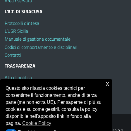
Area riservata
L’A.T. DI SIRACUSA
Protocolli d’intesa
L’USR Sicilia
Manuale di gestione documentale
Codici di comportamento e disciplinari
Contatti
TRASPARENZA
Atti di notifica
x
Albo on line
Questo sito rilascia cookies tecnici per
Amministrazione Trasparente
consentirne il funzionamento, anche di terza
Obiettivi di Accessibilità
parte (ma non extra UE). Per saperne di più sui
cookies e su come gestirli, consulta la policy
disponibile nell'apposito link in fondo alla
pagina.
Cookie Policy
Portale realizzato con la piattaforma
Argo Web 4.0
Template Italia configurato sul tema accessibile
EduTheme
V.3.2.0