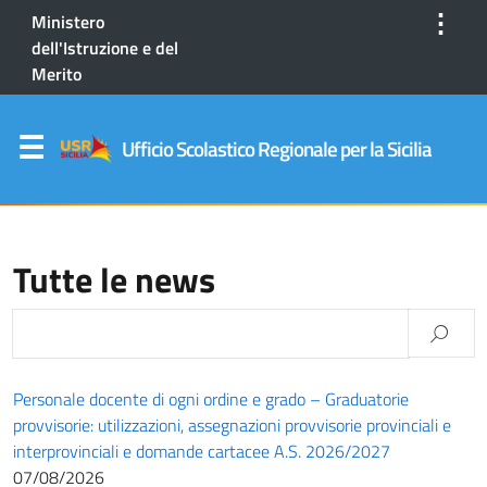
⋮
Ministero
dell'Istruzione e del
Merito
Ufficio Scolastico Regionale per la Sicilia
Tutte le news
Personale docente di ogni ordine e grado – Graduatorie
provvisorie: utilizzazioni, assegnazioni provvisorie provinciali e
interprovinciali e domande cartacee A.S. 2026/2027
07/08/2026