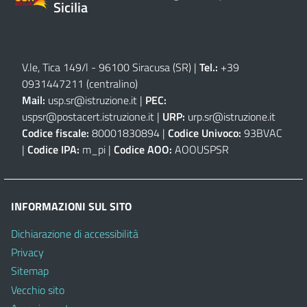
Sicilia
V.le, Tica 149/l - 96100 Siracusa (SR)
|
Tel.:
+39
0931447211 (centralino)
Mail:
usp.sr@istruzione.it
|
PEC:
uspsr@postacert.istruzione.it
|
URP:
urp.sr@istruzione.it
Codice fiscale:
80001830894 |
Codice Univoco:
93BVAC
|
Codice IPA:
m_pi |
Codice AOO:
AOOUSPSR
INFORMAZIONI SUL SITO
Dichiarazione di accessibilità
Privacy
Sitemap
Vecchio sito