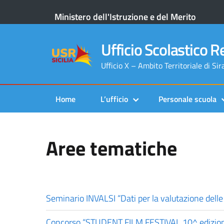
Ministero dell'Istruzione e del Merito
Ufficio Scolastico Re
Ufficio X – Ambito Territoriale di Si
Home
L’ufficio
Personale scuola
Aree tematiche
Seminario INVALSI “Dati per la valutazione dell
Concorso “STUDENT FILM FESTIVAL 10^ edizio