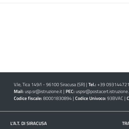
V.le, Tica 149/l - 96100 Siracusa (SR)
|
Tel.:
+39 0931447211 
Mail:
usp.sr@istruzione.it
|
PEC:
uspsr@postacert.istruzione.
Codice fiscale:
80001830894 |
Codice Univoco:
93BVAC |
C
L’A.T. DI SIRACUSA
TR