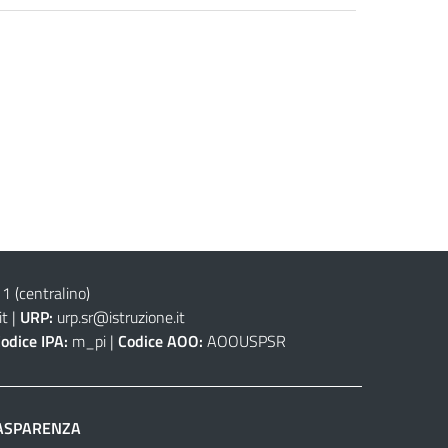
(centralino)
it
|
URP:
urp.sr@istruzione.it
odice IPA:
m_pi |
Codice AOO:
AOOUSPSR
ASPARENZA