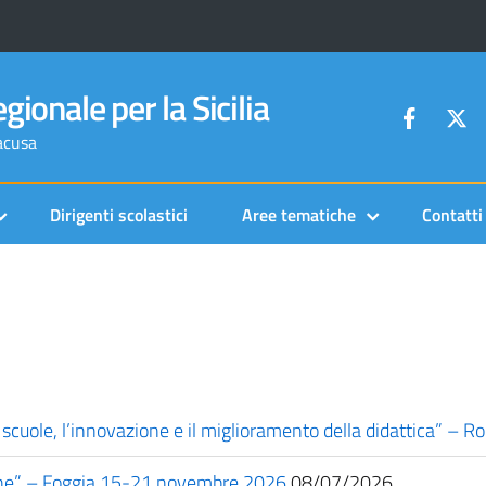
gionale per la Sicilia
racusa
Dirigenti scolastici
Aree tematiche
Contatti
e scuole, l’innovazione e il miglioramento della didattica” 
ne” – Foggia 15-21 novembre 2026
08/07/2026