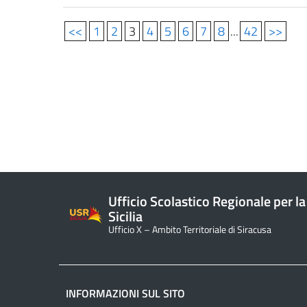
<<
1
2
3
4
5
6
7
8
...
42
>>
Ufficio Scolastico Regionale per la
Sicilia
Ufficio X – Ambito Territoriale di Siracusa
INFORMAZIONI SUL SITO