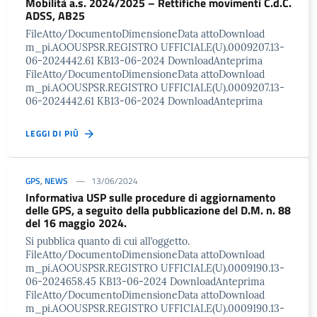
Mobilità a.s. 2024/2025 – Rettifiche movimenti C.d.C.
ADSS, AB25
FileAtto/DocumentoDimensioneData attoDownload
m_pi.AOOUSPSR.REGISTRO UFFICIALE(U).0009207.13-
06-2024442.61 KB13-06-2024 DownloadAnteprima
FileAtto/DocumentoDimensioneData attoDownload
m_pi.AOOUSPSR.REGISTRO UFFICIALE(U).0009207.13-
06-2024442.61 KB13-06-2024 DownloadAnteprima
LEGGI DI PIÙ
GPS
,
NEWS
13/06/2024
Informativa USP sulle procedure di aggiornamento
delle GPS, a seguito della pubblicazione del D.M. n. 88
del 16 maggio 2024.
Si pubblica quanto di cui all’oggetto.
FileAtto/DocumentoDimensioneData attoDownload
m_pi.AOOUSPSR.REGISTRO UFFICIALE(U).0009190.13-
06-2024658.45 KB13-06-2024 DownloadAnteprima
FileAtto/DocumentoDimensioneData attoDownload
m_pi.AOOUSPSR.REGISTRO UFFICIALE(U).0009190.13-