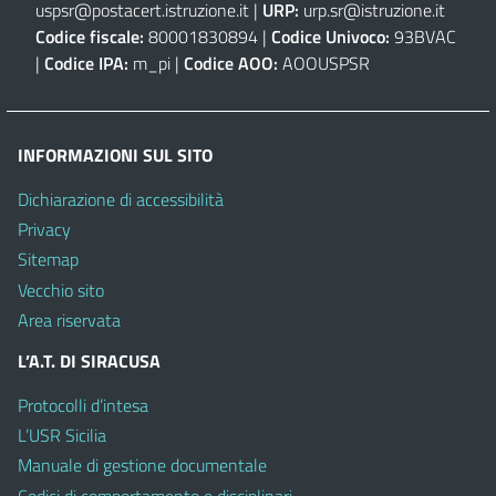
uspsr@postacert.istruzione.it
|
URP:
urp.sr@istruzione.it
Codice fiscale:
80001830894 |
Codice Univoco:
93BVAC
|
Codice IPA:
m_pi |
Codice AOO:
AOOUSPSR
INFORMAZIONI SUL SITO
Dichiarazione di accessibilità
Privacy
Sitemap
Vecchio sito
Area riservata
L’A.T. DI SIRACUSA
Protocolli d’intesa
L’USR Sicilia
Manuale di gestione documentale
Codici di comportamento e disciplinari