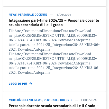
NEWS
,
PERSONALE DOCENTE
13/06/2024
Integrazione part-time 2024/25 – Personale docente
scuola secondaria di I e II grado
FileAtto/DocumentoDimensioneData attoDownload
m_pi.AOOUSPSR.REGISTRO UFFICIALE(U).0009311.13-
06-2024437.84 KB13-06-2024 DownloadAnteprima
tabella part-time 2024-25_Integrazione264.63 KB13-06-
2024 DownloadAnteprima
FileAtto/DocumentoDimensioneData attoDownload
m_pi.AOOUSPSR.REGISTRO UFFICIALE(U).0009311.13-
06-2024437.84 KB13-06-2024 DownloadAnteprima
tabella part-time 2024-25_Integrazione264.63 KB13-06-
2024 DownloadAnteprima
LEGGI DI PIÙ
MOBILITÀ DOCENTI
,
NEWS
,
PERSONALE DOCENTE
13/06/2024
Personale docente scuola secondaria di I e II Grado –