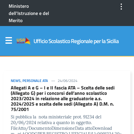
⋮
Ministero
dell'Istruzione e del
Merito
Ufficio Scolastico Regionale per la Sicilia
NEWS
,
PERSONALE ATA
24/06/2024
Allegati A e G – I e II fascia ATA – Scelta delle sedi
(Allegato G) per i concorsi dell’anno scolastico
2023/2024 in relazione alle graduatorie a.s.
2024/2025 e scelta delle sedi (Allegato A) D.M. n.
75/2001
Si pubblica la nota ministeriale prot. 91234 del
20/06/2024 relativa a quanto in oggetto.
FileAtto/DocumentoDimensioneData attoDownload
m_pi.AOODGPER.REGISTRO UFFICIALE(U).0091234.20-