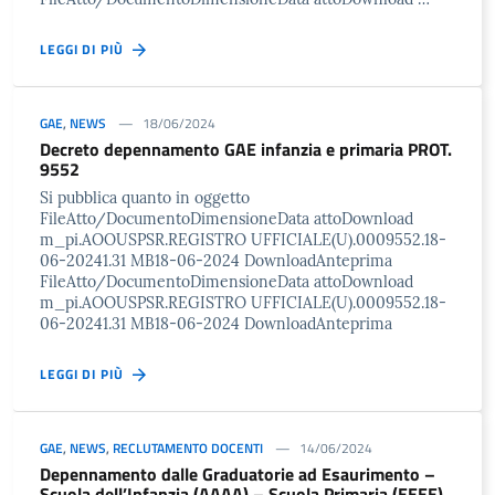
LEGGI DI PIÙ
GAE
,
NEWS
18/06/2024
Decreto depennamento GAE infanzia e primaria PROT.
9552
Si pubblica quanto in oggetto
FileAtto/DocumentoDimensioneData attoDownload
m_pi.AOOUSPSR.REGISTRO UFFICIALE(U).0009552.18-
06-20241.31 MB18-06-2024 DownloadAnteprima
FileAtto/DocumentoDimensioneData attoDownload
m_pi.AOOUSPSR.REGISTRO UFFICIALE(U).0009552.18-
06-20241.31 MB18-06-2024 DownloadAnteprima
LEGGI DI PIÙ
GAE
,
NEWS
,
RECLUTAMENTO DOCENTI
14/06/2024
Depennamento dalle Graduatorie ad Esaurimento –
Scuola dell’Infanzia (AAAA) – Scuola Primaria (EEEE)