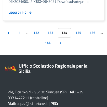
06-2024658.45 KB13-06-2024 DownloadAnteprima
LEGGI DI PIÙ
1
…
132
133
134
135
136
…
144
Ufficio Scolastico Regionale per la
Sicilia
V.le, Tica 149/l - 96100 Siracusa (SR)
|
Tel.:
+39
0931447211 (centralino)
Mail:
usp.sr@istruzione.it
|
PEC: