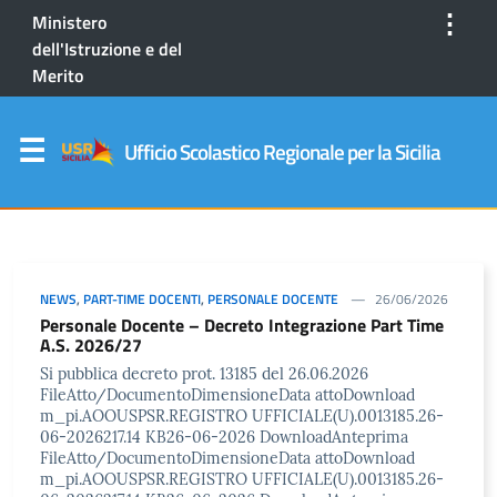
⋮
Ministero
dell'Istruzione e del
Merito
Ufficio Scolastico Regionale per la Sicilia
NEWS
,
PART-TIME DOCENTI
,
PERSONALE DOCENTE
26/06/2026
Personale Docente – Decreto Integrazione Part Time
A.S. 2026/27
Si pubblica decreto prot. 13185 del 26.06.2026
FileAtto/DocumentoDimensioneData attoDownload
m_pi.AOOUSPSR.REGISTRO UFFICIALE(U).0013185.26-
06-2026217.14 KB26-06-2026 DownloadAnteprima
FileAtto/DocumentoDimensioneData attoDownload
m_pi.AOOUSPSR.REGISTRO UFFICIALE(U).0013185.26-