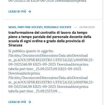
06-2026217.14 KB26-06-2026 DownloadAnteprima
LEGGI DI PIÙ
NEWS
,
PART-TIME DOCENTI
,
PERSONALE DOCENTE
25/09/2025
trasformazione del contratto di lavoro da tempo
pieno a tempo parziale del personale docente della
scuola di ogni ordine e grado della provincia di
Siracusa
Si pubblica quanto in oggetto.
FileAtto/DocumentoDimensioneData attoDownload
m_pi.AOOUSPSR.REGISTRO UFFICIALE(U).0019766.25-
09-2025346.99 KB25-09-2025 DownloadAnteprima
tabella part time_25.09.25171.09 KB25-09-2025
DownloadAnteprima
FileAtto/DocumentoDimensioneData attoDownload
m_pi.AOOUSPSR.REGISTRO UFFICIALE(U).0019766.25-
09-2025346.99 KB25-09-2025 DownloadAnteprima
tabella part time_25.09.25171.09 …
LEGGI DI PIÙ