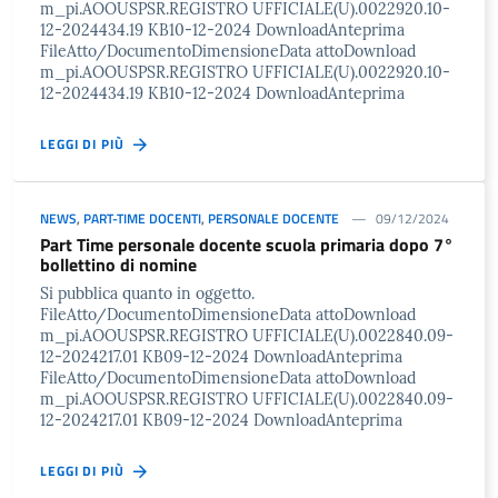
m_pi.AOOUSPSR.REGISTRO UFFICIALE(U).0022920.10-
12-2024434.19 KB10-12-2024 DownloadAnteprima
FileAtto/DocumentoDimensioneData attoDownload
m_pi.AOOUSPSR.REGISTRO UFFICIALE(U).0022920.10-
12-2024434.19 KB10-12-2024 DownloadAnteprima
LEGGI DI PIÙ
NEWS
,
PART-TIME DOCENTI
,
PERSONALE DOCENTE
09/12/2024
Part Time personale docente scuola primaria dopo 7°
bollettino di nomine
Si pubblica quanto in oggetto.
FileAtto/DocumentoDimensioneData attoDownload
m_pi.AOOUSPSR.REGISTRO UFFICIALE(U).0022840.09-
12-2024217.01 KB09-12-2024 DownloadAnteprima
FileAtto/DocumentoDimensioneData attoDownload
m_pi.AOOUSPSR.REGISTRO UFFICIALE(U).0022840.09-
12-2024217.01 KB09-12-2024 DownloadAnteprima
LEGGI DI PIÙ