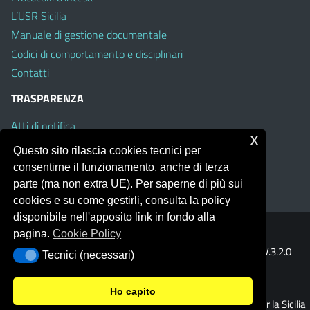
L’USR Sicilia
Manuale di gestione documentale
Codici di comportamento e disciplinari
Contatti
TRASPARENZA
Atti di notifica
x
Albo on line
Questo sito rilascia cookies tecnici per
Amministrazione Trasparente
consentirne il funzionamento, anche di terza
Obiettivi di Accessibilità
parte (ma non extra UE). Per saperne di più sui
cookies e su come gestirli, consulta la policy
disponibile nell'apposito link in fondo alla
pagina.
Cookie Policy
Portale realizzato con la piattaforma
Argo Web 4.0
Template Italia configurato sul tema accessibile
EduTheme
V.3.2.0
Tecnici (necessari)
Tecnici (necessari)
(Mizar)
Ho capito
© 2026 Ufficio Scolastico Regionale per la Sicilia