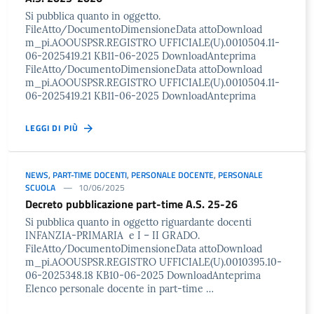
Si pubblica quanto in oggetto.
FileAtto/DocumentoDimensioneData attoDownload
m_pi.AOOUSPSR.REGISTRO UFFICIALE(U).0010504.11-
06-2025419.21 KB11-06-2025 DownloadAnteprima
FileAtto/DocumentoDimensioneData attoDownload
m_pi.AOOUSPSR.REGISTRO UFFICIALE(U).0010504.11-
06-2025419.21 KB11-06-2025 DownloadAnteprima
LEGGI DI PIÙ
NEWS
,
PART-TIME DOCENTI
,
PERSONALE DOCENTE
,
PERSONALE
SCUOLA
10/06/2025
Decreto pubblicazione part-time A.S. 25-26
Si pubblica quanto in oggetto riguardante docenti
INFANZIA-PRIMARIA e I – II GRADO.
FileAtto/DocumentoDimensioneData attoDownload
m_pi.AOOUSPSR.REGISTRO UFFICIALE(U).0010395.10-
06-2025348.18 KB10-06-2025 DownloadAnteprima
Elenco personale docente in part-time …