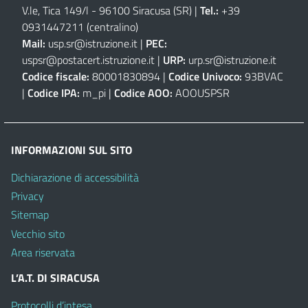
V.le, Tica 149/l - 96100 Siracusa (SR)
|
Tel.:
+39
0931447211 (centralino)
Mail:
usp.sr@istruzione.it
|
PEC:
uspsr@postacert.istruzione.it
|
URP:
urp.sr@istruzione.it
Codice fiscale:
80001830894 |
Codice Univoco:
93BVAC
|
Codice IPA:
m_pi |
Codice AOO:
AOOUSPSR
INFORMAZIONI SUL SITO
Dichiarazione di accessibilità
Privacy
Sitemap
Vecchio sito
Area riservata
L’A.T. DI SIRACUSA
Protocolli d’intesa