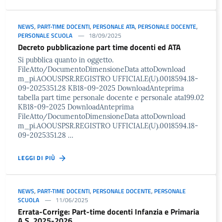
NEWS
,
PART-TIME DOCENTI
,
PERSONALE ATA
,
PERSONALE DOCENTE
,
PERSONALE SCUOLA
18/09/2025
Decreto pubblicazione part time docenti ed ATA
Si pubblica quanto in oggetto.
FileAtto/DocumentoDimensioneData attoDownload
m_pi.AOOUSPSR.REGISTRO UFFICIALE(U).0018594.18-
09-2025351.28 KB18-09-2025 DownloadAnteprima
tabella part time personale docente e personale ata199.02
KB18-09-2025 DownloadAnteprima
FileAtto/DocumentoDimensioneData attoDownload
m_pi.AOOUSPSR.REGISTRO UFFICIALE(U).0018594.18-
09-2025351.28 …
LEGGI DI PIÙ
NEWS
,
PART-TIME DOCENTI
,
PERSONALE DOCENTE
,
PERSONALE
SCUOLA
11/06/2025
Errata-Corrige: Part-time docenti Infanzia e Primaria
A.S. 2025-2026