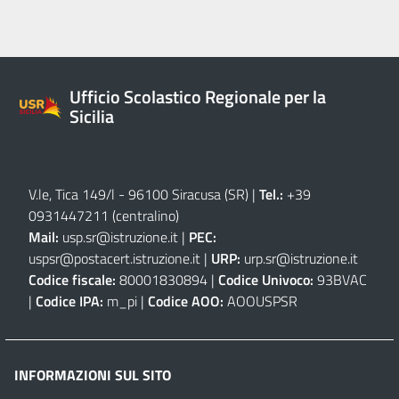
Ufficio Scolastico Regionale per la
Sicilia
V.le, Tica 149/l - 96100 Siracusa (SR)
|
Tel.:
+39
0931447211 (centralino)
Mail:
usp.sr@istruzione.it
|
PEC:
uspsr@postacert.istruzione.it
|
URP:
urp.sr@istruzione.it
Codice fiscale:
80001830894 |
Codice Univoco:
93BVAC
|
Codice IPA:
m_pi |
Codice AOO:
AOOUSPSR
INFORMAZIONI SUL SITO