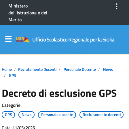
⋮
Ministero
dell'Istruzione e del
Merito
Ufficio Scolastico Regionale per la Sicilia
Home
Reclutamento Docenti
Personale Docente
News
GPS
Decreto di esclusione GPS
Categorie
GPS
News
Personale docente
Reclutamento docenti
Data:
11/05/2026