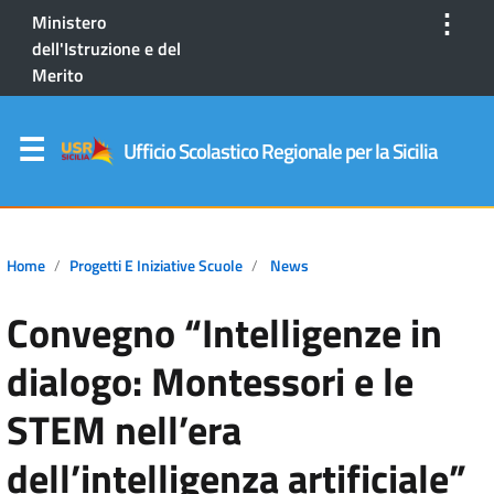
⋮
Ministero
dell'Istruzione e del
Merito
Ufficio Scolastico Regionale per la Sicilia
Home
Progetti E Iniziative Scuole
News
Convegno “Intelligenze in
dialogo: Montessori e le
STEM nell’era
dell’intelligenza artificiale”