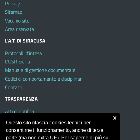
Privacy
Sitemap
Vecchio sito
Area riservata
L’A.T. DI SIRACUSA
Protocolli d’intesa
L’USR Sicilia
Manuale di gestione documentale
Codici di comportamento e disciplinari
Contatti
TRASPARENZA
Atti di notifica
x
Albo on line
Questo sito rilascia cookies tecnici per
Amministrazione Trasparente
consentirne il funzionamento, anche di terza
Obiettivi di Accessibilità
parte (ma non extra UE). Per saperne di più sui