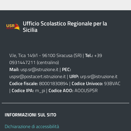
Ufficio Scolastico Regionale per la
Sicilia
V.le, Tica 149/l - 96100 Siracusa (SR)
|
Tel.:
+39
0931447211 (centralino)
Mail:
usp.sr@istruzione.it
|
PEC:
uspsr@postacert.istruzione.it
|
URP:
urp.sr@istruzione.it
Codice fiscale:
80001830894 |
Codice Univoco:
93BVAC
|
Codice IPA:
m_pi |
Codice AOO:
AOOUSPSR
INFORMAZIONI SUL SITO
Dichiarazione di accessibilità