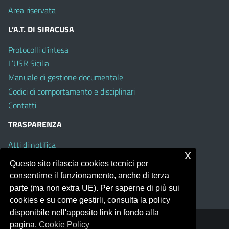
Area riservata
L’A.T. DI SIRACUSA
Protocolli d’intesa
L’USR Sicilia
Manuale di gestione documentale
Codici di comportamento e disciplinari
Contatti
TRASPARENZA
Atti di notifica
x
Albo on line
Questo sito rilascia cookies tecnici per
Amministrazione Trasparente
consentirne il funzionamento, anche di terza
Obiettivi di Accessibilità
parte (ma non extra UE). Per saperne di più sui
cookies e su come gestirli, consulta la policy
disponibile nell'apposito link in fondo alla
pagina.
Cookie Policy
Portale realizzato con la piattaforma
Argo Web 4.0