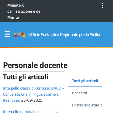
⋮
Ministero
dell'Istruzione e del
Merito
Ufficio Scolastico Regionale per la Sicilia
Personale docente
Tutti gli articoli
Tutti gli articoli
Interpello classe di concorso BA02 –
Concorsi
Conversazione in lingua straniera
(Francese)
22/09/2025
Diritto allo studio
Interpello nazionale per supplenza