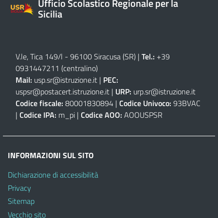
Ufficio Scolastico Regionale per la
Sicilia
V.le, Tica 149/l - 96100 Siracusa (SR)
|
Tel.:
+39
0931447211 (centralino)
Mail:
usp.sr@istruzione.it
|
PEC:
uspsr@postacert.istruzione.it
|
URP:
urp.sr@istruzione.it
Codice fiscale:
80001830894 |
Codice Univoco:
93BVAC
|
Codice IPA:
m_pi |
Codice AOO:
AOOUSPSR
INFORMAZIONI SUL SITO
Dichiarazione di accessibilità
Privacy
Sitemap
Vecchio sito