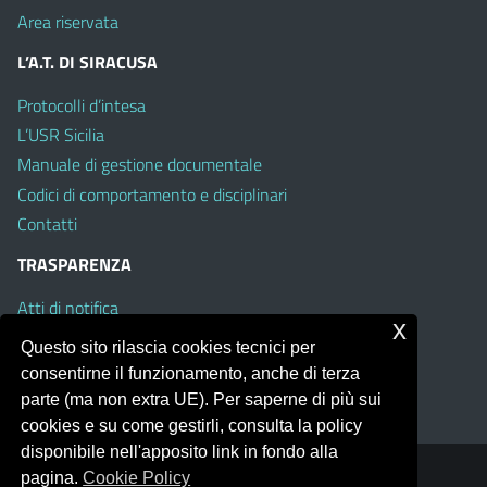
Area riservata
L’A.T. DI SIRACUSA
Protocolli d’intesa
L’USR Sicilia
Manuale di gestione documentale
Codici di comportamento e disciplinari
Contatti
TRASPARENZA
Atti di notifica
x
Albo on line
Questo sito rilascia cookies tecnici per
Amministrazione Trasparente
consentirne il funzionamento, anche di terza
Obiettivi di Accessibilità
parte (ma non extra UE). Per saperne di più sui
cookies e su come gestirli, consulta la policy
disponibile nell'apposito link in fondo alla
pagina.
Cookie Policy
Portale realizzato con la piattaforma
Argo Web 4.0