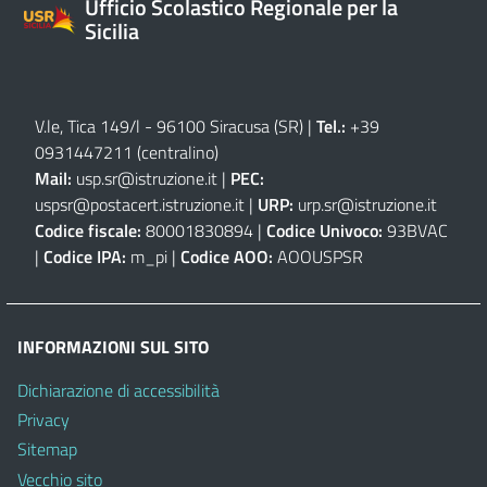
Ufficio Scolastico Regionale per la
Sicilia
V.le, Tica 149/l - 96100 Siracusa (SR)
|
Tel.:
+39
0931447211 (centralino)
Mail:
usp.sr@istruzione.it
|
PEC:
uspsr@postacert.istruzione.it
|
URP:
urp.sr@istruzione.it
Codice fiscale:
80001830894 |
Codice Univoco:
93BVAC
|
Codice IPA:
m_pi |
Codice AOO:
AOOUSPSR
INFORMAZIONI SUL SITO
Dichiarazione di accessibilità
Privacy
Sitemap
Vecchio sito